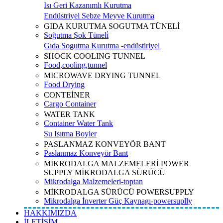
Isı Geri Kazanımlı Kurutma
Endüstriyel Sebze Meyve Kurutma
GIDA KURUTMA SOGUTMA TÜNELİ
Soğutma Şok Tüneli̇
Gıda Sogutma Kurutma -endüstiriyel
SHOCK COOLING TUNNEL
Food,cooling,tunnel
MICROWAVE DRYING TUNNEL
Food Drying
CONTEİNER
Cargo Container
WATER TANK
Container Water Tank
Su Isıtma Boyler
PASLANMAZ KONVEYÖR BANT
Paslanmaz Konveyör Bant
MİKRODALGA MALZEMELERİ POWER
SUPPLY MİKRODALGA SÜRÜCÜ
Mikrodalga Malzemeleri-toptan
MİKRODALGA SÜRÜCÜ POWERSUPPLY
Mikrodalga İnverter Güç Kaynagı-powersuplly
HAKKIMIZDA
İLETİŞİM