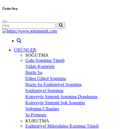
Ürün Ara
ÜRÜNLER
SOĞUTMA
Gıda Sogutma Tüneli
Vidalı Kopresör
Buzlu Su
Etilen Glikol Sogutma
Buzlu Su Endüstriyel Sogutma
Endüstriyel Sogutma
Konveyör Sistemli Sogutma Dondurma
Konveyör Sistemli Şok Sogutma
Soğutma Cihazları
Isı Pompası
KURUTMA
Endüstriyel Mikrodalga Kurutma Tüneli