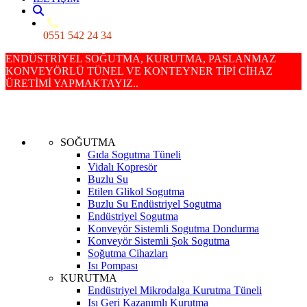
0551 542 24 34
ENDÜSTRİYEL SOĞUTMA, KURUTMA, PASLANMAZ
KONVEYÖRLÜ TÜNEL VE KONTEYNER TİPİ CİHAZ
ÜRETİMİ YAPMAKTAYIZ..
SOĞUTMA
Gıda Sogutma Tüneli
Vidalı Kopresör
Buzlu Su
Etilen Glikol Sogutma
Buzlu Su Endüstriyel Sogutma
Endüstriyel Sogutma
Konveyör Sistemli Sogutma Dondurma
Konveyör Sistemli Şok Sogutma
Soğutma Cihazları
Isı Pompası
KURUTMA
Endüstriyel Mikrodalga Kurutma Tüneli
Isı Geri Kazanımlı Kurutma