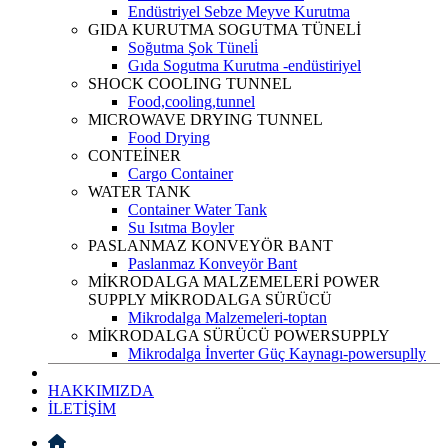
Endüstriyel Sebze Meyve Kurutma
GIDA KURUTMA SOGUTMA TÜNELİ
Soğutma Şok Tüneli̇
Gıda Sogutma Kurutma -endüstiriyel
SHOCK COOLING TUNNEL
Food,cooling,tunnel
MICROWAVE DRYING TUNNEL
Food Drying
CONTEİNER
Cargo Container
WATER TANK
Container Water Tank
Su Isıtma Boyler
PASLANMAZ KONVEYÖR BANT
Paslanmaz Konveyör Bant
MİKRODALGA MALZEMELERİ POWER
SUPPLY MİKRODALGA SÜRÜCÜ
Mikrodalga Malzemeleri-toptan
MİKRODALGA SÜRÜCÜ POWERSUPPLY
Mikrodalga İnverter Güç Kaynagı-powersuplly
HAKKIMIZDA
İLETİŞİM