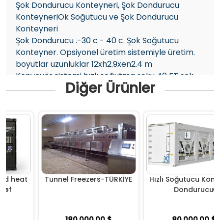
Şok Dondurucu Konteyneri, Şok Dondurucu
KonteyneriOk Soğutucu ve Şok Dondurucu
Konteyneri
Şok Dondurucu .-30 c - 40 c. Şok Soğutucu
Konteyner. Opsiyonel üretim sistemiyle üretim.
boyutlar uzunluklar 12xh2.9xen2.4 m
Konveyör sistemi hızlı soğutma şoku 40 FT şok
Diğer Ürünler
dondurucu konteyneri düşük sıcaklık sistemi, LED
ışıklar ve çift kargo kapısı içerir. Bugün ticari bir
dondurma için teklif isteyin Üretim Satış
mobil şok dondurucu, dondurucu konteyner,
Mobil Şok Dondurucu
Bize Ulaşın
WhatsApp+90 5374637147
info@gigamend.com
eat
Tunnel Freezers-TÜRKİYE
Hızlı Soğutucu Konteyner
‹
›
Dondurucu
180,000.00 $
80,000.00 $