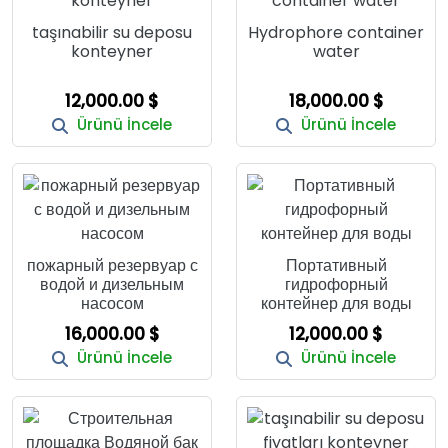
taşınabilir su deposu
Hydrophore container
konteyner
water
12,000.00 $
18,000.00 $
Ürünü İncele
Ürünü İncele
пожарный резервуар с
Портативный
водой и дизельным
гидрофорный
насосом
контейнер для воды
16,000.00 $
12,000.00 $
Ürünü İncele
Ürünü İncele