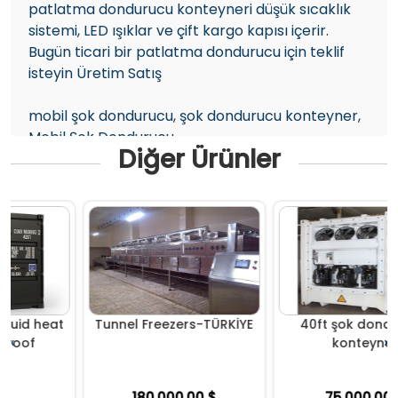
patlatma dondurucu konteyneri düşük sıcaklık
sistemi, LED ışıklar ve çift kargo kapısı içerir.
Bugün ticari bir patlatma dondurucu için teklif
isteyin Üretim Satış
mobil şok dondurucu, şok dondurucu konteyner,
Mobil Şok Dondurucu
Diğer Ürünler
Bize UlaşınBizimle İletişime Geçin
Bize Ulaşın
TÜRKİYE +90 5374637147
info@gigamend.com
heat
Tunnel Freezers-TÜRKİYE
40ft şok dondurucu
‹
›
konteyner
180,000.00 $
75,000.00 $