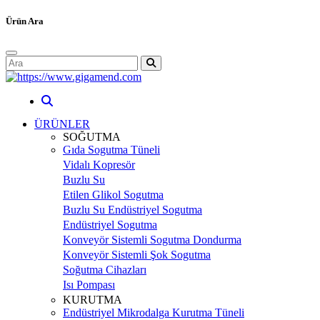
Ürün Ara
ÜRÜNLER
SOĞUTMA
Gıda Sogutma Tüneli
Vidalı Kopresör
Buzlu Su
Etilen Glikol Sogutma
Buzlu Su Endüstriyel Sogutma
Endüstriyel Sogutma
Konveyör Sistemli Sogutma Dondurma
Konveyör Sistemli Şok Sogutma
Soğutma Cihazları
Isı Pompası
KURUTMA
Endüstriyel Mikrodalga Kurutma Tüneli