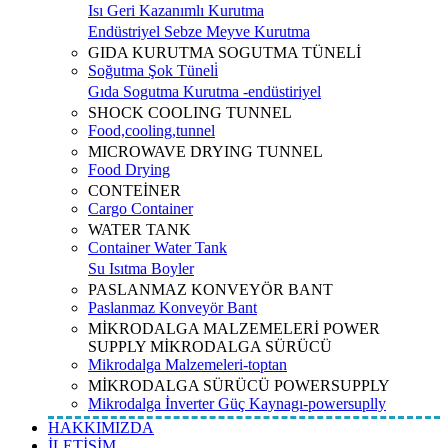
Isı Geri Kazanımlı Kurutma
Endüstriyel Sebze Meyve Kurutma
GIDA KURUTMA SOGUTMA TÜNELİ
Soğutma Şok Tüneli̇
Gıda Sogutma Kurutma -endüstiriyel
SHOCK COOLING TUNNEL
Food,cooling,tunnel
MICROWAVE DRYING TUNNEL
Food Drying
CONTEİNER
Cargo Container
WATER TANK
Container Water Tank
Su Isıtma Boyler
PASLANMAZ KONVEYÖR BANT
Paslanmaz Konveyör Bant
MİKRODALGA MALZEMELERİ POWER
SUPPLY MİKRODALGA SÜRÜCÜ
Mikrodalga Malzemeleri-toptan
MİKRODALGA SÜRÜCÜ POWERSUPPLY
Mikrodalga İnverter Güç Kaynagı-powersuplly
HAKKIMIZDA
İLETİŞİM