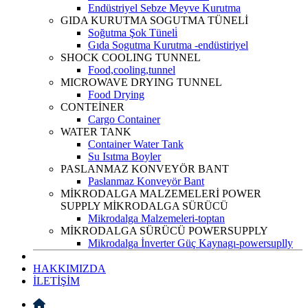
Endüstriyel Sebze Meyve Kurutma
GIDA KURUTMA SOGUTMA TÜNELİ
Soğutma Şok Tüneli̇
Gıda Sogutma Kurutma -endüstiriyel
SHOCK COOLING TUNNEL
Food,cooling,tunnel
MICROWAVE DRYING TUNNEL
Food Drying
CONTEİNER
Cargo Container
WATER TANK
Container Water Tank
Su Isıtma Boyler
PASLANMAZ KONVEYÖR BANT
Paslanmaz Konveyör Bant
MİKRODALGA MALZEMELERİ POWER
SUPPLY MİKRODALGA SÜRÜCÜ
Mikrodalga Malzemeleri-toptan
MİKRODALGA SÜRÜCÜ POWERSUPPLY
Mikrodalga İnverter Güç Kaynagı-powersuplly
HAKKIMIZDA
İLETİŞİM