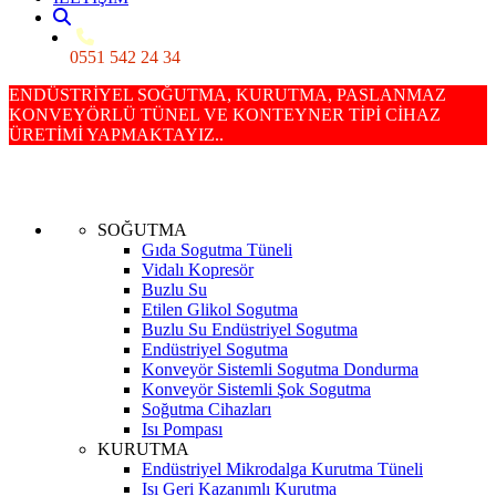
0551 542 24 34
ENDÜSTRİYEL SOĞUTMA, KURUTMA, PASLANMAZ
KONVEYÖRLÜ TÜNEL VE KONTEYNER TİPİ CİHAZ
ÜRETİMİ YAPMAKTAYIZ..
SOĞUTMA
Gıda Sogutma Tüneli
Vidalı Kopresör
Buzlu Su
Etilen Glikol Sogutma
Buzlu Su Endüstriyel Sogutma
Endüstriyel Sogutma
Konveyör Sistemli Sogutma Dondurma
Konveyör Sistemli Şok Sogutma
Soğutma Cihazları
Isı Pompası
KURUTMA
Endüstriyel Mikrodalga Kurutma Tüneli
Isı Geri Kazanımlı Kurutma