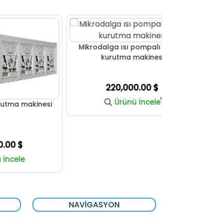
Mikrodalga ısı pompalı meyve
Gida Kurut
kurutma makinesi
220,000.00 $
22
›
Ürünü İncele
inesi
NAVIGASYON