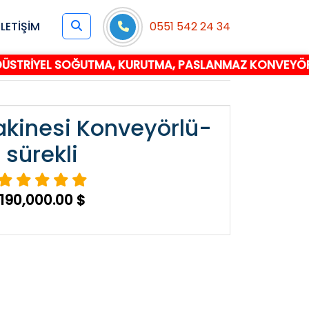
İLETİŞİM
0551 542 24 34
İYEL SOĞUTMA, KURUTMA, PASLANMAZ KONVEYÖRLÜ TÜN
kinesi Konveyörlü-
sürekli
190,000.00 $