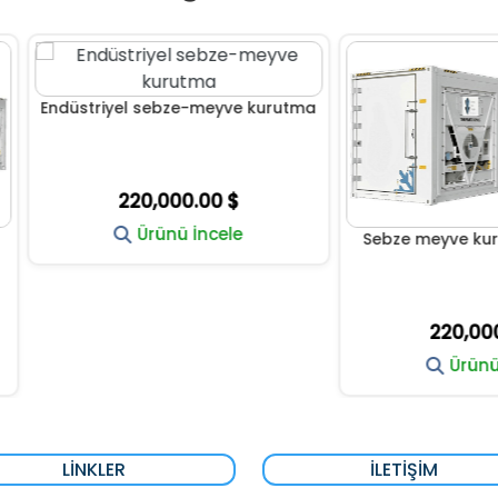
striyel sebze-meyve kurutma
220,000.00 $
Ürünü İncele
Sebze meyve kurutma mak
220,000.00 $
Ürünü İncele
LINKLER
İLETIŞIM