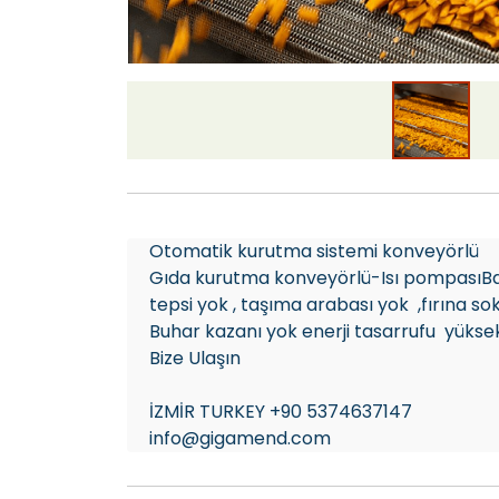
Otomatik kurutma sistemi konveyörlü
Gıda kurutma konveyörlü-Isı pompasıBa
tepsi yok , taşıma arabası yok ,fırına so
Buhar kazanı yok enerji tasarrufu yüks
Bize Ulaşın
İZMİR TURKEY +90 5374637147
info@gigamend.com