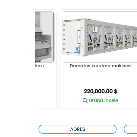
Endü
‹
tma cihazı
Domates kurutma makinesi
00 $
220,000.00 $
ncele
Ürünü İncele
ADRES