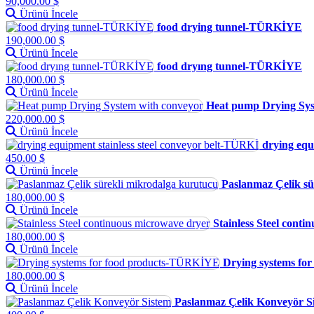
90,000.00 $
Ürünü İncele
food drying tunnel-TÜRKİYE
190,000.00 $
Ürünü İncele
food dryıng tunnel-TÜRKİYE
180,000.00 $
Ürünü İncele
Heat pump Drying Sys
220,000.00 $
Ürünü İncele
drying equ
450.00 $
Ürünü İncele
Paslanmaz Çelik sü
180,000.00 $
Ürünü İncele
Stainless Steel cont
180,000.00 $
Ürünü İncele
Drying systems f
180,000.00 $
Ürünü İncele
Paslanmaz Çelik Konveyör S