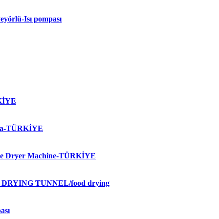
yörlü-Isı pompası
KİYE
alga-TÜRKİYE
ve Dryer Machine-TÜRKİYE
RYING TUNNEL/food drying
ası