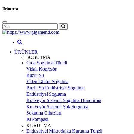
Ürün Ara
ÜRÜNLER
SOĞUTMA
Gıda Sogutma Tüneli
Vidalı Kopresör
Buzlu Su
Etilen Glikol Sogutma
Buzlu Su Endüstriyel Sogutma
Endüstriyel Sogutma
Konveyör Sistemli Sogutma Dondurma
Konveyör Sistemli Şok Sogutma
Soğutma Cihazları
Isı Pompası
KURUTMA
Endüstriyel Mikrodalga Kurutma Tüneli