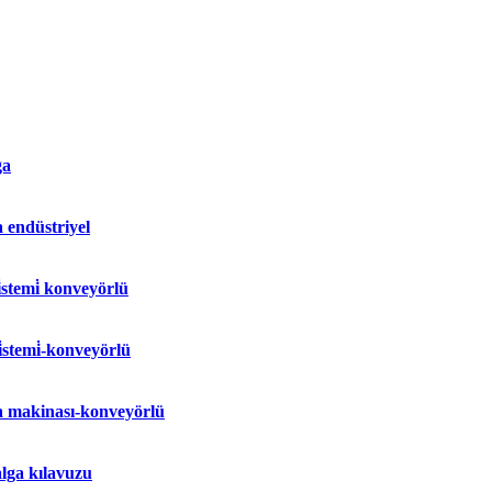
ga
 endüstriyel
stemi̇ konveyörlü
̇stemi̇-konveyörlü
 makinası-konveyörlü
lga kılavuzu