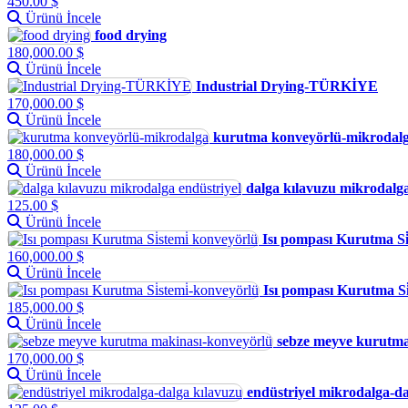
450.00 $
Ürünü İncele
food drying
180,000.00 $
Ürünü İncele
Industrial Drying-TÜRKİYE
170,000.00 $
Ürünü İncele
kurutma konveyörlü-mikrodal
180,000.00 $
Ürünü İncele
dalga kılavuzu mikrodalga
125.00 $
Ürünü İncele
Isı pompası Kurutma Si̇
160,000.00 $
Ürünü İncele
Isı pompası Kurutma Si
185,000.00 $
Ürünü İncele
sebze meyve kurutma
170,000.00 $
Ürünü İncele
endüstriyel mikrodalga-da