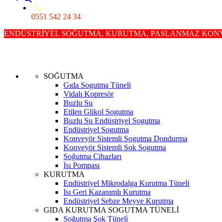
0551 542 24 34
ENDÜSTRİYEL SOĞUTMA, KURUTMA, PASLANMAZ KONVE
SOĞUTMA
Gıda Sogutma Tüneli
Vidalı Kopresör
Buzlu Su
Etilen Glikol Sogutma
Buzlu Su Endüstriyel Sogutma
Endüstriyel Sogutma
Konveyör Sistemli Sogutma Dondurma
Konveyör Sistemli Şok Sogutma
Soğutma Cihazları
Isı Pompası
KURUTMA
Endüstriyel Mikrodalga Kurutma Tüneli
Isı Geri Kazanımlı Kurutma
Endüstriyel Sebze Meyve Kurutma
GIDA KURUTMA SOGUTMA TÜNELİ
Soğutma Şok Tüneli̇