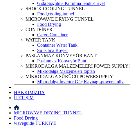
Gıda Sogutma Kurutma -endüstiriyel
SHOCK COOLING TUNNEL
Food,cooling,tunnel
MICROWAVE DRYING TUNNEL
Food Drying
CONTEİNER
Cargo Container
WATER TANK
Container Water Tank
Su Isıtma Boyler
PASLANMAZ KONVEYÖR BANT
Paslanmaz Konveyör Bant
MİKRODALGA MALZEMELERİ POWER SUPPLY
Mikrodalga Malzemeleri-toptan
MİKRODALGA SÜRÜCÜ POWERSUPPLY
Mikrodalga İnverter Güç Kaynagı-powersuplly
HAKKIMIZDA
İLETİŞİM
MICROWAVE DRYING TUNNEL
Food Drying
waveguide-TÜRKİYE