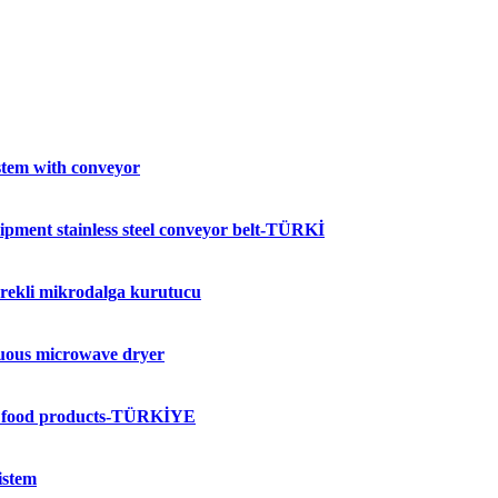
tem with conveyor
ipment stainless steel conveyor belt-TÜRKİ
rekli mikrodalga kurutucu
inuous microwave dryer
or food products-TÜRKİYE
istem