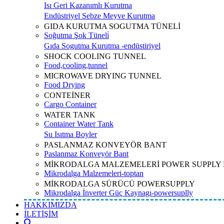
Isı Geri Kazanımlı Kurutma
Endüstriyel Sebze Meyve Kurutma
GIDA KURUTMA SOGUTMA TÜNELİ
Soğutma Şok Tüneli̇
Gıda Sogutma Kurutma -endüstiriyel
SHOCK COOLING TUNNEL
Food,cooling,tunnel
MICROWAVE DRYING TUNNEL
Food Drying
CONTEİNER
Cargo Container
WATER TANK
Container Water Tank
Su Isıtma Boyler
PASLANMAZ KONVEYÖR BANT
Paslanmaz Konveyör Bant
MİKRODALGA MALZEMELERİ POWER SUPPLY
Mikrodalga Malzemeleri-toptan
MİKRODALGA SÜRÜCÜ POWERSUPPLY
Mikrodalga İnverter Güç Kaynagı-powersuplly
HAKKIMIZDA
İLETİŞİM