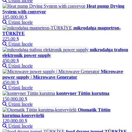
Ürünü İncele
Heat pump Drying
System with conveyor
185,000.00 $
Ürünü İncele
mikrodalga magnetron-
TÜRKİYE
225.00 $
Ürünü İncele
mikrodalga trafosu
elektronik power supply
450.00 $
Ürünü İncele
Microwave
power supply | Microwave Generator
450.00 $
Ürünü İncele
konteyner Tütün kurutma
150,000.00 $
Ürünü İncele
Otomatik Tütün
kurutma-konveyörlü
120,000.00 $
Ürünü İncele
food dryıng tunnel-TÜRKİYE