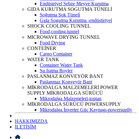
Endüstriyel Sebze Meyve Kurutma
GIDA KURUTMA SOGUTMA TÜNELİ
Soğutma Şok Tüneli̇
Gıda Sogutma Kurutma -endüstiriyel
SHOCK COOLING TUNNEL
Food,cooling,tunnel
MICROWAVE DRYING TUNNEL
Food Drying
CONTEİNER
Cargo Container
WATER TANK
Container Water Tank
Su Isıtma Boyler
PASLANMAZ KONVEYÖR BANT
Paslanmaz Konveyör Bant
MİKRODALGA MALZEMELERİ POWER
SUPPLY MİKRODALGA SÜRÜCÜ
Mikrodalga Malzemeleri-toptan
MİKRODALGA SÜRÜCÜ POWERSUPPLY
Mikrodalga İnverter Güç Kaynagı-powersuplly
HAKKIMIZDA
İLETİŞİM