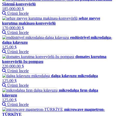
Si̇stemi̇-konveyörlü
185,000.00 $
Ürünü İncele
sebze meyve
kurutma makinası-konveyörlü
170,000.00 $
Ürünü İncele
endüstriyel mikrodalga-
dalga kılavuzu
125.00 $
Ürünü İncele
domates kurutma
konveyörlü-Isı pompası
220,000.00 $
Ürünü İncele
dalga kılavuzu mikrodalga
125.00 $
Ürünü İncele
mikrodalga fırın dalga
kılavuzu
125.00 $
Ürünü İncele
microwave magnetron-
TÜRKİYE