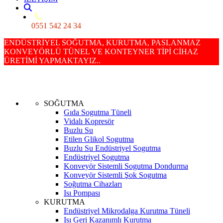
0551 542 24 34
ENDÜSTRİYEL SOĞUTMA, KURUTMA, PASLANMAZ
KONVEYÖRLÜ TÜNEL VE KONTEYNER TİPİ CİHAZ
ÜRETİMİ YAPMAKTAYIZ..
SOĞUTMA
Gıda Sogutma Tüneli
Vidalı Kopresör
Buzlu Su
Etilen Glikol Sogutma
Buzlu Su Endüstriyel Sogutma
Endüstriyel Sogutma
Konveyör Sistemli Sogutma Dondurma
Konveyör Sistemli Şok Sogutma
Soğutma Cihazları
Isı Pompası
KURUTMA
Endüstriyel Mikrodalga Kurutma Tüneli
Isı Geri Kazanımlı Kurutma