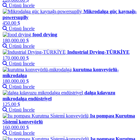
Ürünü İncele
Mikrodalga güç kaynağı-
powersuplly
450.00 $
Ürünü İncele
food drying
180,000.00 $
Ürünü İncele
Industrial Drying-TÜRKİYE
170,000.00 $
Ürünü İncele
kurutma konveyörlü-
mikrodalga
180,000.00 $
Ürünü İncele
dalga kılavuzu
mikrodalga endüstriyel
125.00 $
Ürünü İncele
Isı pompası Kurutma
Si̇stemi̇ konveyörlü
160,000.00 $
Ürünü İncele
Isı pompası Kurutma