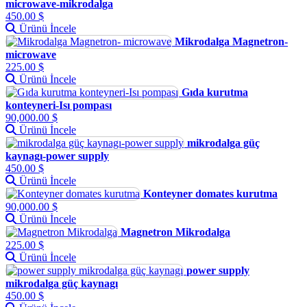
microwave-mikrodalga
450.00 $
Ürünü İncele
Mikrodalga Magnetron-
microwave
225.00 $
Ürünü İncele
Gıda kurutma
konteyneri-Isı pompası
90,000.00 $
Ürünü İncele
mikrodalga güç
kaynagı-power supply
450.00 $
Ürünü İncele
Konteyner domates kurutma
90,000.00 $
Ürünü İncele
Magnetron Mikrodalga
225.00 $
Ürünü İncele
power supply
mikrodalga güç kaynagı
450.00 $