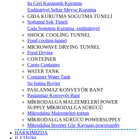
Isı Geri Kazanımlı Kurutma
Endüstriyel Sebze Meyve Kurutma
GIDA KURUTMA SOGUTMA TÜNELİ
Soğutma Şok Tüneli̇
Gıda Sogutma Kurutma -endüstiriyel
SHOCK COOLING TUNNEL
Food,cooling,tunnel
MICROWAVE DRYING TUNNEL
Food Drying
CONTEİNER
Cargo Container
WATER TANK
Container Water Tank
Su Isıtma Boyler
PASLANMAZ KONVEYÖR BANT
Paslanmaz Konveyör Bant
MİKRODALGA MALZEMELERİ POWER
SUPPLY MİKRODALGA SÜRÜCÜ
Mikrodalga Malzemeleri-toptan
MİKRODALGA SÜRÜCÜ POWERSUPPLY
Mikrodalga İnverter Güç Kaynagı-powersuplly
HAKKIMIZDA
İLETİŞİM