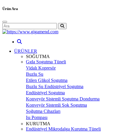
Ürün Ara
ÜRÜNLER
SOĞUTMA
Gıda Sogutma Tüneli
Vidalı Kopresör
Buzlu Su
Etilen Glikol Sogutma
Buzlu Su Endüstriyel Sogutma
Endüstriyel Sogutma
Konveyör Sistemli Sogutma Dondurma
Konveyör Sistemli Şok Sogutma
Soğutma Cihazları
Isı Pompası
KURUTMA
Endüstriyel Mikrodalga Kurutma Tüneli