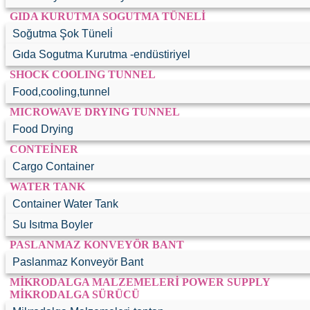
Konveyör Sistemli Sogutma
Dondurma
GIDA KURUTMA SOGUTMA TÜNELİ
KURUTMA
Soğutma Şok Tüneli̇
Konveyör Sistemli Şok Sogutma
Endüstriyel Mikrodalga Kurutma
Soğutma Cihazları
Gıda Sogutma Kurutma -endüstiriyel
Tüneli
Isı Pompası
SHOCK COOLING TUNNEL
Isı Geri Kazanımlı Kurutma
Food,cooling,tunnel
Endüstriyel Sebze Meyve Kurutma
MICROWAVE DRYING TUNNEL
GIDA KURUTMA SOGUTMA TÜNELİ
Food Drying
CONTEİNER
Soğutma Şok Tüneli̇
Cargo Container
Gıda Sogutma Kurutma -endüstiriyel
WATER TANK
SHOCK COOLING TUNNEL
Container Water Tank
Su Isıtma Boyler
Food,cooling,tunnel
PASLANMAZ KONVEYÖR BANT
MICROWAVE DRYING TUNNEL
Paslanmaz Konveyör Bant
Food Drying
MİKRODALGA MALZEMELERİ POWER SUPPLY
MİKRODALGA SÜRÜCÜ
CONTEİNER