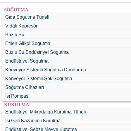
Ürün Ara
SOĞUTMA
Gıda Sogutma Tüneli
Vidalı Kopresör
Buzlu Su
Etilen Glikol Sogutma
Buzlu Su Endüstriyel Sogutma
Endüstriyel Sogutma
ÜRÜNLER
Konveyör Sistemli Sogutma Dondurma
SOĞUTMA
Konveyör Sistemli Şok Sogutma
Gıda Sogutma Tüneli
Soğutma Cihazları
Vidalı Kopresör
Isı Pompası
Buzlu Su
KURUTMA
Etilen Glikol Sogutma
Endüstriyel Mikrodalga Kurutma Tüneli
Buzlu Su Endüstriyel Sogutma
Isı Geri Kazanımlı Kurutma
Endüstriyel Sogutma
Endüstriyel Sebze Meyve Kurutma