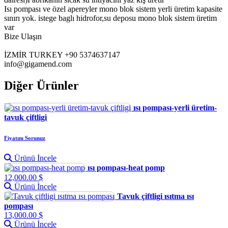
Isı pompası ve özel apereyler mono blok sistem yerli üretim kapasite
sınırı yok. istege baglı hidrofor,su deposu mono blok sistem üretim
var
Bize Ulaşın
İZMİR TURKEY +90 5374637147
info@gigamend.com
Diğer Ürünler
ısı pompası-yerli üretim-
tavuk çiftligi
Fiyatını Sorunuz
Ürünü İncele
ısı pompası-heat pomp
12,000.00 $
Ürünü İncele
Tavuk çiftligi ısıtma ısı
pompası
13,000.00 $
Ürünü İncele