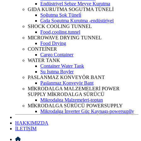
Endüstriyel Sebze Meyve Kurutma
GIDA KURUTMA SOGUTMA TÜNELİ
Soğutma Şok Tüneli̇
Gıda Sogutma Kurutma -endüstiriyel
SHOCK COOLING TUNNEL
Food,cooling,tunnel
MICROWAVE DRYING TUNNEL
Food Drying
CONTEİNER
Cargo Container
WATER TANK
Container Water Tank
Su Isıtma Boyler
PASLANMAZ KONVEYÖR BANT
Paslanmaz Konveyör Bant
MİKRODALGA MALZEMELERİ POWER
SUPPLY MİKRODALGA SÜRÜCÜ
Mikrodalga Malzemeleri-toptan
MİKRODALGA SÜRÜCÜ POWERSUPPLY
Mikrodalga İnverter Güç Kaynagı-powersuplly
HAKKIMIZDA
İLETİŞİM