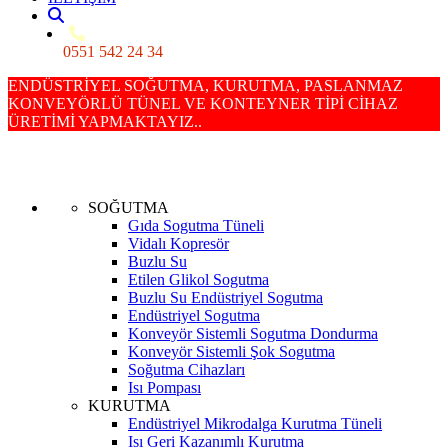
0551 542 24 34
ENDÜSTRİYEL SOĞUTMA, KURUTMA, PASLANMAZ
KONVEYÖRLÜ TÜNEL VE KONTEYNER TİPİ CİHAZ
ÜRETİMİ YAPMAKTAYIZ..
SOĞUTMA
Gıda Sogutma Tüneli
Vidalı Kopresör
Buzlu Su
Etilen Glikol Sogutma
Buzlu Su Endüstriyel Sogutma
Endüstriyel Sogutma
Konveyör Sistemli Sogutma Dondurma
Konveyör Sistemli Şok Sogutma
Soğutma Cihazları
Isı Pompası
KURUTMA
Endüstriyel Mikrodalga Kurutma Tüneli
Isı Geri Kazanımlı Kurutma