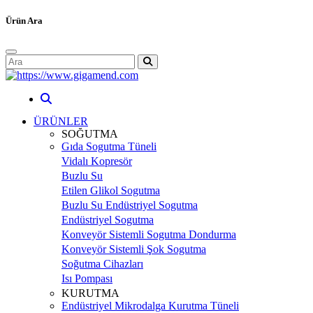
Ürün Ara
ÜRÜNLER
SOĞUTMA
Gıda Sogutma Tüneli
Vidalı Kopresör
Buzlu Su
Etilen Glikol Sogutma
Buzlu Su Endüstriyel Sogutma
Endüstriyel Sogutma
Konveyör Sistemli Sogutma Dondurma
Konveyör Sistemli Şok Sogutma
Soğutma Cihazları
Isı Pompası
KURUTMA
Endüstriyel Mikrodalga Kurutma Tüneli