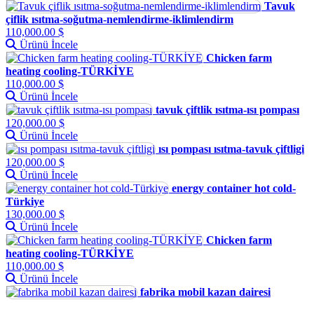
Tavuk
çiflik ısıtma-soğutma-nemlendirme-iklimlendirm
110,000.00 $
Ürünü İncele
Chicken farm
heating cooling-TÜRKİYE
110,000.00 $
Ürünü İncele
tavuk çiftlik ısıtma-ısı pompası
120,000.00 $
Ürünü İncele
ısı pompası ısıtma-tavuk çiftligi
120,000.00 $
Ürünü İncele
energy container hot cold-
Türkiye
130,000.00 $
Ürünü İncele
Chicken farm
heating cooling-TÜRKİYE
110,000.00 $
Ürünü İncele
fabrika mobil kazan dairesi