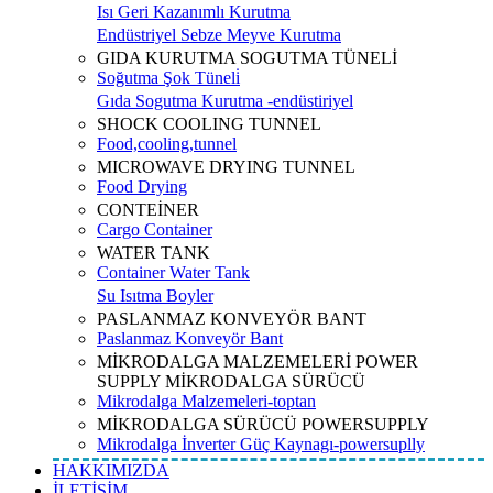
Isı Geri Kazanımlı Kurutma
Endüstriyel Sebze Meyve Kurutma
GIDA KURUTMA SOGUTMA TÜNELİ
Soğutma Şok Tüneli̇
Gıda Sogutma Kurutma -endüstiriyel
SHOCK COOLING TUNNEL
Food,cooling,tunnel
MICROWAVE DRYING TUNNEL
Food Drying
CONTEİNER
Cargo Container
WATER TANK
Container Water Tank
Su Isıtma Boyler
PASLANMAZ KONVEYÖR BANT
Paslanmaz Konveyör Bant
MİKRODALGA MALZEMELERİ POWER
SUPPLY MİKRODALGA SÜRÜCÜ
Mikrodalga Malzemeleri-toptan
MİKRODALGA SÜRÜCÜ POWERSUPPLY
Mikrodalga İnverter Güç Kaynagı-powersuplly
HAKKIMIZDA
İLETİŞİM