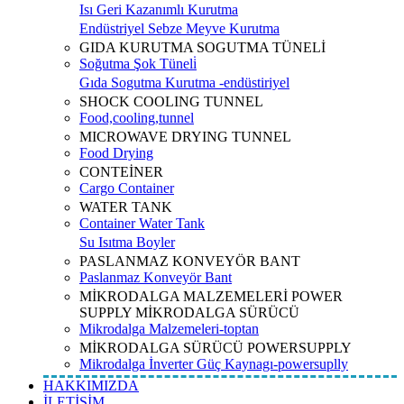
Isı Geri Kazanımlı Kurutma
Endüstriyel Sebze Meyve Kurutma
GIDA KURUTMA SOGUTMA TÜNELİ
Soğutma Şok Tüneli̇
Gıda Sogutma Kurutma -endüstiriyel
SHOCK COOLING TUNNEL
Food,cooling,tunnel
MICROWAVE DRYING TUNNEL
Food Drying
CONTEİNER
Cargo Container
WATER TANK
Container Water Tank
Su Isıtma Boyler
PASLANMAZ KONVEYÖR BANT
Paslanmaz Konveyör Bant
MİKRODALGA MALZEMELERİ POWER
SUPPLY MİKRODALGA SÜRÜCÜ
Mikrodalga Malzemeleri-toptan
MİKRODALGA SÜRÜCÜ POWERSUPPLY
Mikrodalga İnverter Güç Kaynagı-powersuplly
HAKKIMIZDA
İLETİŞİM