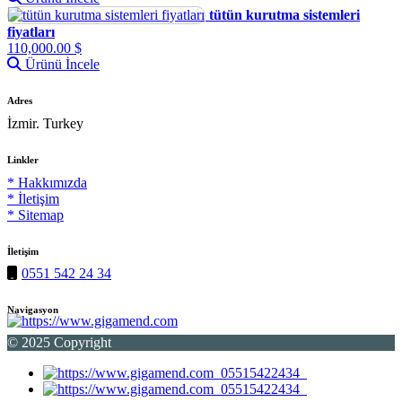
tütün kurutma sistemleri
fiyatları
110,000.00 $
Ürünü İncele
Adres
İzmir. Turkey
Linkler
* Hakkımızda
* İletişim
* Sitemap
İletişim
0551 542 24 34
Navigasyon
© 2025 Copyright
05515422434
05515422434