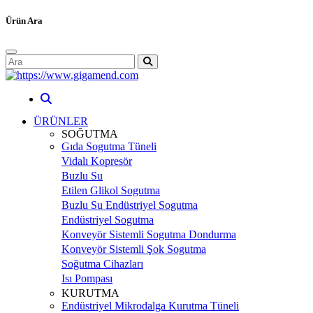
Ürün Ara
ÜRÜNLER
SOĞUTMA
Gıda Sogutma Tüneli
Vidalı Kopresör
Buzlu Su
Etilen Glikol Sogutma
Buzlu Su Endüstriyel Sogutma
Endüstriyel Sogutma
Konveyör Sistemli Sogutma Dondurma
Konveyör Sistemli Şok Sogutma
Soğutma Cihazları
Isı Pompası
KURUTMA
Endüstriyel Mikrodalga Kurutma Tüneli