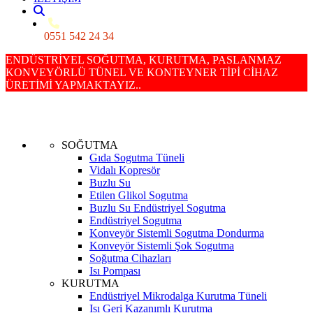
0551 542 24 34
ENDÜSTRİYEL SOĞUTMA, KURUTMA, PASLANMAZ
KONVEYÖRLÜ TÜNEL VE KONTEYNER TİPİ CİHAZ
ÜRETİMİ YAPMAKTAYIZ..
SOĞUTMA
Gıda Sogutma Tüneli
Vidalı Kopresör
Buzlu Su
Etilen Glikol Sogutma
Buzlu Su Endüstriyel Sogutma
Endüstriyel Sogutma
Konveyör Sistemli Sogutma Dondurma
Konveyör Sistemli Şok Sogutma
Soğutma Cihazları
Isı Pompası
KURUTMA
Endüstriyel Mikrodalga Kurutma Tüneli
Isı Geri Kazanımlı Kurutma