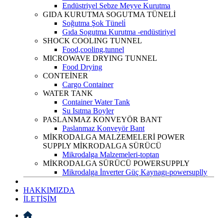
Endüstriyel Sebze Meyve Kurutma
GIDA KURUTMA SOGUTMA TÜNELİ
Soğutma Şok Tüneli̇
Gıda Sogutma Kurutma -endüstiriyel
SHOCK COOLING TUNNEL
Food,cooling,tunnel
MICROWAVE DRYING TUNNEL
Food Drying
CONTEİNER
Cargo Container
WATER TANK
Container Water Tank
Su Isıtma Boyler
PASLANMAZ KONVEYÖR BANT
Paslanmaz Konveyör Bant
MİKRODALGA MALZEMELERİ POWER
SUPPLY MİKRODALGA SÜRÜCÜ
Mikrodalga Malzemeleri-toptan
MİKRODALGA SÜRÜCÜ POWERSUPPLY
Mikrodalga İnverter Güç Kaynagı-powersuplly
HAKKIMIZDA
İLETİŞİM