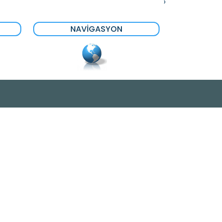
›
NAVIGASYON