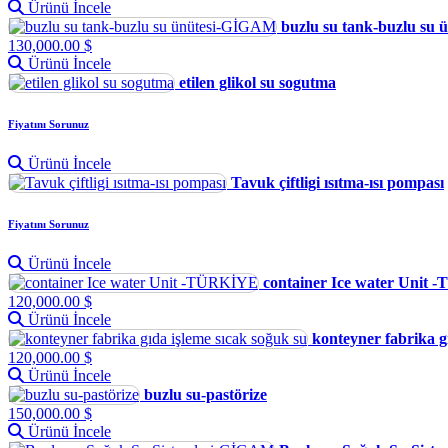
Ürünü İncele
buzlu su tank-buzlu su
130,000.00 $
Ürünü İncele
etilen glikol su sogutma
Fiyatını Sorunuz
Ürünü İncele
Tavuk çiftligi ısıtma-ısı pompası
Fiyatını Sorunuz
Ürünü İncele
container Ice water Unit
120,000.00 $
Ürünü İncele
konteyner fabrika g
120,000.00 $
Ürünü İncele
buzlu su-pastörize
150,000.00 $
Ürünü İncele