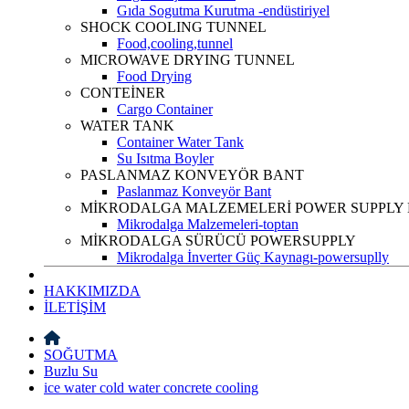
Gıda Sogutma Kurutma -endüstiriyel
SHOCK COOLING TUNNEL
Food,cooling,tunnel
MICROWAVE DRYING TUNNEL
Food Drying
CONTEİNER
Cargo Container
WATER TANK
Container Water Tank
Su Isıtma Boyler
PASLANMAZ KONVEYÖR BANT
Paslanmaz Konveyör Bant
MİKRODALGA MALZEMELERİ POWER SUPPLY
Mikrodalga Malzemeleri-toptan
MİKRODALGA SÜRÜCÜ POWERSUPPLY
Mikrodalga İnverter Güç Kaynagı-powersuplly
HAKKIMIZDA
İLETİŞİM
SOĞUTMA
Buzlu Su
ice water cold water concrete cooling