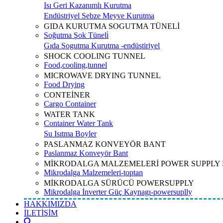
Isı Geri Kazanımlı Kurutma
Endüstriyel Sebze Meyve Kurutma
GIDA KURUTMA SOGUTMA TÜNELİ
Soğutma Şok Tüneli̇
Gıda Sogutma Kurutma -endüstiriyel
SHOCK COOLING TUNNEL
Food,cooling,tunnel
MICROWAVE DRYING TUNNEL
Food Drying
CONTEİNER
Cargo Container
WATER TANK
Container Water Tank
Su Isıtma Boyler
PASLANMAZ KONVEYÖR BANT
Paslanmaz Konveyör Bant
MİKRODALGA MALZEMELERİ POWER SUPPLY
Mikrodalga Malzemeleri-toptan
MİKRODALGA SÜRÜCÜ POWERSUPPLY
Mikrodalga İnverter Güç Kaynagı-powersuplly
HAKKIMIZDA
İLETİŞİM