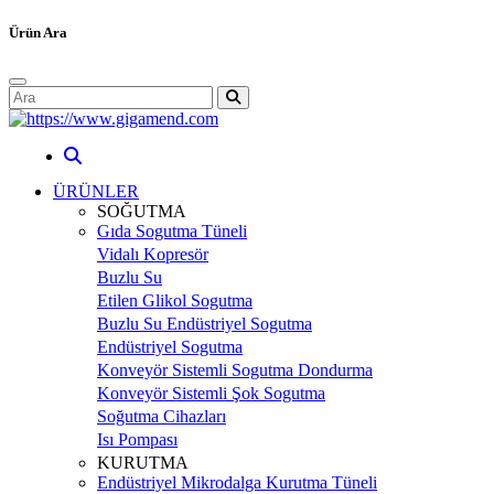
Ürün Ara
ÜRÜNLER
SOĞUTMA
Gıda Sogutma Tüneli
Vidalı Kopresör
Buzlu Su
Etilen Glikol Sogutma
Buzlu Su Endüstriyel Sogutma
Endüstriyel Sogutma
Konveyör Sistemli Sogutma Dondurma
Konveyör Sistemli Şok Sogutma
Soğutma Cihazları
Isı Pompası
KURUTMA
Endüstriyel Mikrodalga Kurutma Tüneli