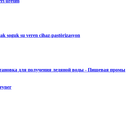
eri üretim
cak soguk su veren cihaz-pastörizasyon
тановка для получения ледяной воды - Пищевая промы
teyner