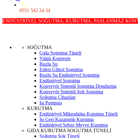
0551 542 24 34
ENDÜSTRİYEL SOĞUTMA, KURUTMA, PASLANMAZ KONVE
SOĞUTMA
Gıda Sogutma Tüneli
Vidalı Kopresör
Buzlu Su
Etilen Glikol Sogutma
Buzlu Su Endüstriyel Sogutma
Endüstriyel Sogutma
Konveyör Sistemli Sogutma Dondurma
Konveyör Sistemli Şok Sogutma
Soğutma Cihazları
Isı Pompası
KURUTMA
Endüstriyel Mikrodalga Kurutma Tüneli
Isı Geri Kazanımlı Kurutma
Endüstriyel Sebze Meyve Kurutma
GIDA KURUTMA SOGUTMA TÜNELİ
Soğutma Şok Tüneli̇