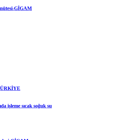
 ünütesi-GİGAM
 -TÜRKİYE
ıda işleme sıcak soğuk su